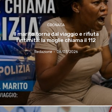
CRONACA
Il marito torna dal viaggio e rifiuta
l’intimità: la moglie chiama il 112
Redazione
-
08/07/2026