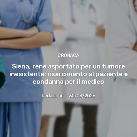
CRONACA
Siena, rene asportato per un tumore
inesistente: risarcimento al paziente e
condanna per il medico
Redazione
-
30/03/2026