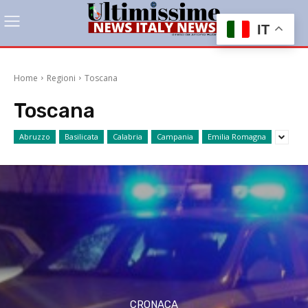
IT
Home
Regioni
Toscana
Toscana
Abruzzo
Basilicata
Calabria
Campania
Emilia Romagna
CRONACA