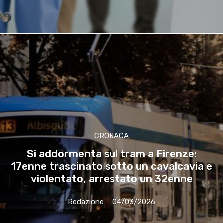
CRONACA
Si addormenta sul tram a Firenze:
17enne trascinato sotto un cavalcavia e
violentato, arrestato un 32enne
Redazione
-
04/03/2026