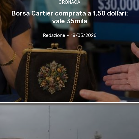
CRONACA
Borsa Cartier comprata a 1,50 dollari:
vale 35mila
Redazione
-
18/05/2026