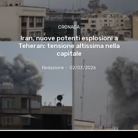
CRONACA
Iran, nuove potenti esplosioni a
Teheran: tensione altissima nella
capitale
Redazione
-
02/03/2026