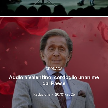
CRONACA
Addio a Valentino, cordoglio unanime
dal Paese
Redazione
-
20/01/2026