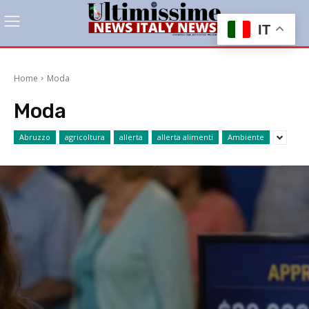
IT
Home
Moda
Moda
Abruzzo
agricoltura
allerta
allerta alimenti
Ambiente