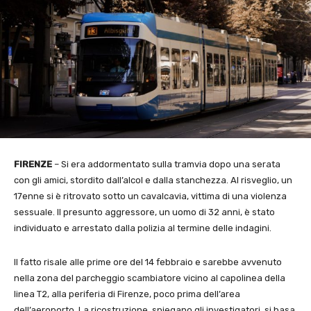
FIRENZE
– Si era addormentato sulla tramvia dopo una serata
con gli amici, stordito dall’alcol e dalla stanchezza. Al risveglio, un
17enne si è ritrovato sotto un cavalcavia, vittima di una violenza
sessuale. Il presunto aggressore, un uomo di 32 anni, è stato
individuato e arrestato dalla polizia al termine delle indagini.
Il fatto risale alle prime ore del 14 febbraio e sarebbe avvenuto
nella zona del parcheggio scambiatore vicino al capolinea della
linea T2, alla periferia di Firenze, poco prima dell’area
dell’aeroporto. La ricostruzione, spiegano gli investigatori, si basa