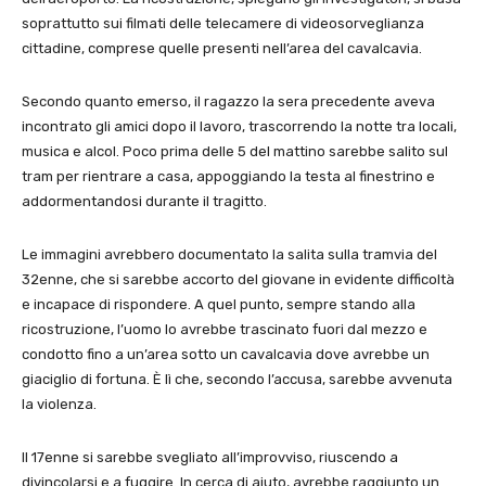
soprattutto sui filmati delle telecamere di videosorveglianza
cittadine, comprese quelle presenti nell’area del cavalcavia.
Secondo quanto emerso, il ragazzo la sera precedente aveva
incontrato gli amici dopo il lavoro, trascorrendo la notte tra locali,
musica e alcol. Poco prima delle 5 del mattino sarebbe salito sul
tram per rientrare a casa, appoggiando la testa al finestrino e
addormentandosi durante il tragitto.
Le immagini avrebbero documentato la salita sulla tramvia del
32enne, che si sarebbe accorto del giovane in evidente difficoltà
e incapace di rispondere. A quel punto, sempre stando alla
ricostruzione, l’uomo lo avrebbe trascinato fuori dal mezzo e
condotto fino a un’area sotto un cavalcavia dove avrebbe un
giaciglio di fortuna. È lì che, secondo l’accusa, sarebbe avvenuta
la violenza.
Il 17enne si sarebbe svegliato all’improvviso, riuscendo a
divincolarsi e a fuggire. In cerca di aiuto, avrebbe raggiunto un