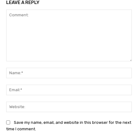
LEAVE A REPLY
Comment:
Na
Ema
Web
Save my name, email, and website in this browser for the next
time I comment.