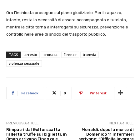
Ora l’inchiesta prosegue sul piano giudiziario. Per il ragazzo,
intanto, resta la necessità di essere accompagnato e tutelato,
mentre la città torna a interrogarsi su sicurezza, prevenzione e
controllo nelle aree di snodo del trasporto pubblico.
TAGS
arresto
cronaca
Firenze
tramvia
violenza sessuale
Facebook
X
Pinterest
PREVIOUS ARTICLE
NEXT ARTICLE
Rimpatri dal Golfo: scatta
Monaldi, dopo la morte di
l’allerta truffe sui biglietti, in
Domenico 11 infermieri
Oman arrivano Finanza e
scrivono: “Difficile lavorare