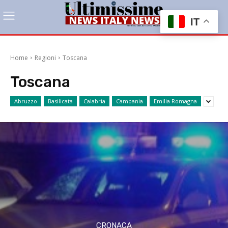
IT
Home
Regioni
Toscana
Toscana
Abruzzo
Basilicata
Calabria
Campania
Emilia Romagna
CRONACA