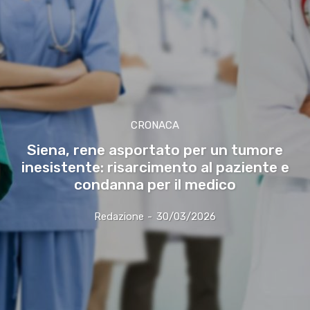
CRONACA
Siena, rene asportato per un tumore
inesistente: risarcimento al paziente e
condanna per il medico
Redazione
-
30/03/2026