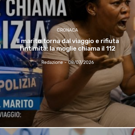
CRONACA
Il marito torna dal viaggio e rifiuta
l’intimità: la moglie chiama il 112
Redazione
-
08/07/2026