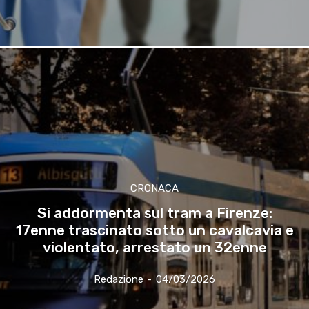
CRONACA
Si addormenta sul tram a Firenze:
17enne trascinato sotto un cavalcavia e
violentato, arrestato un 32enne
Redazione
-
04/03/2026