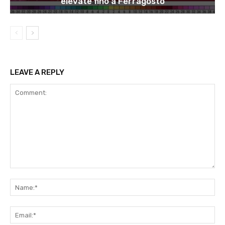
elevate fino a Ferragosto
LEAVE A REPLY
Comment:
Na
Ema