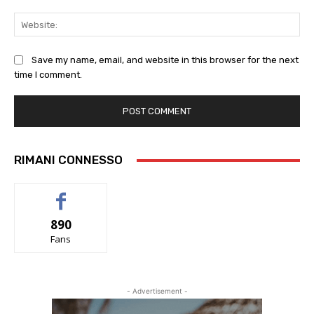
Web
Save my name, email, and website in this browser for the next
time I comment.
RIMANI CONNESSO
890
Fans
- Advertisement -