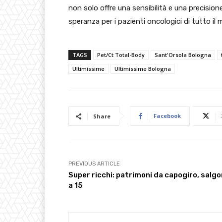
non solo offre una sensibilità e una precisi
speranza per i pazienti oncologici di tutto il
TAGS
Pet/Ct Total-Body
Sant'Orsola Bologna
Ultimissime
Ultimissime Bologna
Facebook
Share
PREVIOUS ARTICLE
Super ricchi: patrimoni da capogiro, salg
a 15