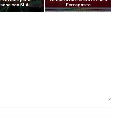
rsone con SLA
Ferragosto
Name:*
Email:*