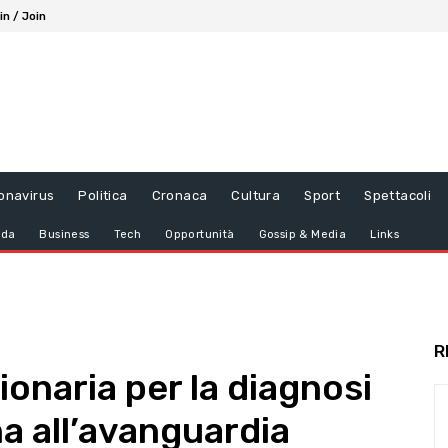
in / Join
onavirus
Politica
Cronaca
Cultura
Sport
Spettacoli
da
Business
Tech
Opportunità
Gossip & Media
Links
R
ionaria per la diagnosi
a all’avanguardia