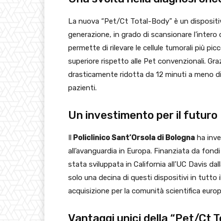
La nuova “Pet/Ct Total-Body” è un dispositiv
generazione, in grado di scansionare l’inter
permette di rilevare le cellule tumorali più picc
superiore rispetto alle Pet convenzionali. Gra
drasticamente ridotta da 12 minuti a meno d
pazienti.
Un investimento per il futuro
Il
Policlinico Sant’Orsola di Bologna
ha inve
all’avanguardia in Europa. Finanziata da fondi 
stata sviluppata in California all’UC Davis d
solo una decina di questi dispositivi in tutto
acquisizione per la comunità scientifica europ
Vantaggi unici della “Pet/Ct 