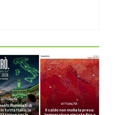
ATTUALITÀ
ATTUALITÀ
nti illuminati di
in tutta Italia: la
Il caldo non molla la presa:
litazione per le
temperature elevate fino a