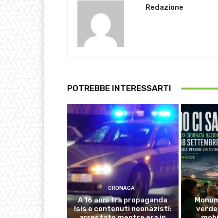
Redazione
POTREBBE INTERESSARTI
CRONACA
A 16 anni tra propaganda
Monume
Isis e contenuti neonazisti:
verde 
arrestato mentre era in
mobi