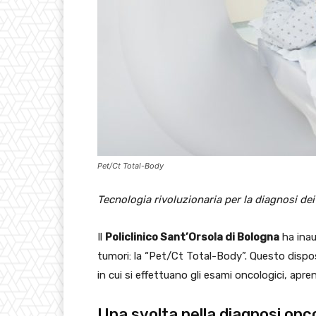
Pet/Ct Total-Body
Tecnologia rivoluzionaria per la diagnosi de
Il
Policlinico Sant’Orsola di Bologna
ha inau
tumori: la “Pet/Ct Total-Body”. Questo dispos
in cui si effettuano gli esami oncologici, apren
Una svolta nella diagnosi onc