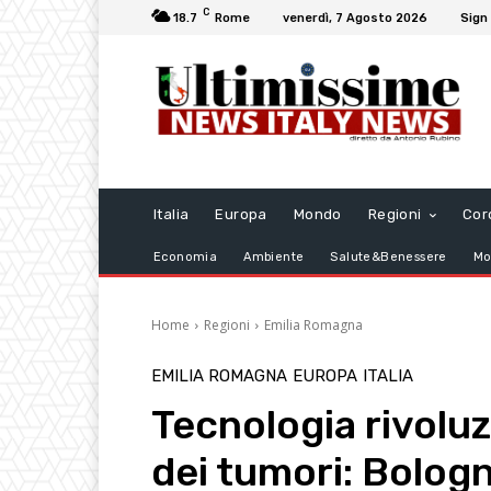
C
18.7
Rome
venerdì, 7 Agosto 2026
Sign 
Italia
Europa
Mondo
Regioni
Cor
Economia
Ambiente
Salute&Benessere
Mo
Home
Regioni
Emilia Romagna
EMILIA ROMAGNA
EUROPA
ITALIA
Tecnologia rivoluz
dei tumori: Bologn