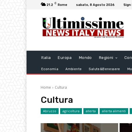
C
21.2
Rome
sabato, 8 Agosto 2026
Sign 
Italia
Europa
Mondo
Regioni
Cor
Economia
Ambiente
Salute&Benessere
Mo
Home
Cultura
Cultura
Abruzzo
agricoltura
allerta
allerta alimenti