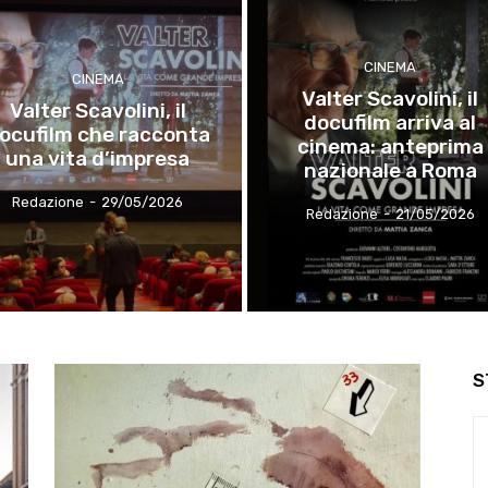
CINEMA
CINEMA
Valter Scavolini, il
Valter Scavolini, il
docufilm arriva al
ocufilm che racconta
cinema: anteprima
una vita d’impresa
nazionale a Roma
Redazione
-
29/05/2026
Redazione
-
21/05/2026
S