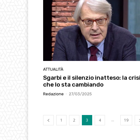
ATTUALITÀ
Sgarbi e il silenzio inatteso: la cris
che lo sta cambiando
Redazione
-
27/03/2025
...
1
2
3
4
19