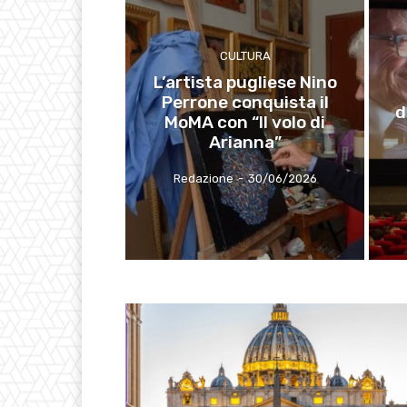
CULTURA
L’artista pugliese Nino
Perrone conquista il
d
MoMA con “Il volo di
Arianna”
Redazione
-
30/06/2026