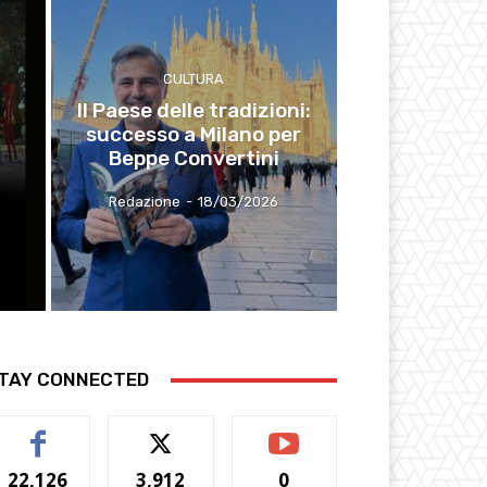
CULTURA
Il Paese delle tradizioni:
successo a Milano per
Beppe Convertini
Redazione
-
18/03/2026
TAY CONNECTED
22,126
3,912
0