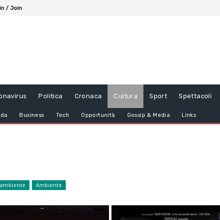
in / Join
onavirus
Politica
Cronaca
Cultura
Sport
Spettacoli
da
Business
Tech
Opportunità
Gossip & Media
Links
ambiente
Ambiente