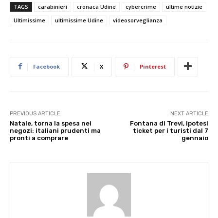
TAGS
carabinieri
cronaca Udine
cybercrime
ultime notizie
Ultimissime
ultimissime Udine
videosorveglianza
Facebook
X
Pinterest
PREVIOUS ARTICLE
NEXT ARTICLE
Natale, torna la spesa nei
Fontana di Trevi, ipotesi
negozi: italiani prudenti ma
ticket per i turisti dal 7
pronti a comprare
gennaio