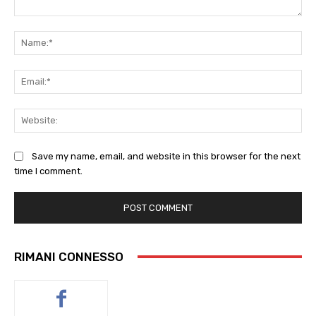
Comment:
Na
Ema
Web
Save my name, email, and website in this browser for the next
time I comment.
RIMANI CONNESSO