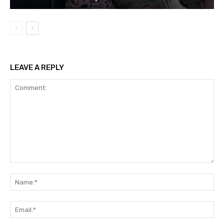
LEAVE A REPLY
Comment:
Na
Ema