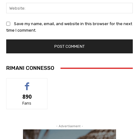
Web
Save my name, email, and website in this browser for the next
time I comment.
RIMANI CONNESSO
890
Fans
- Advertisement -