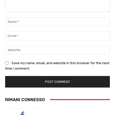
Comment:
Na
Ema
Web
Save my name, email, and website in this browser for the next
time I comment.
RIMANI CONNESSO