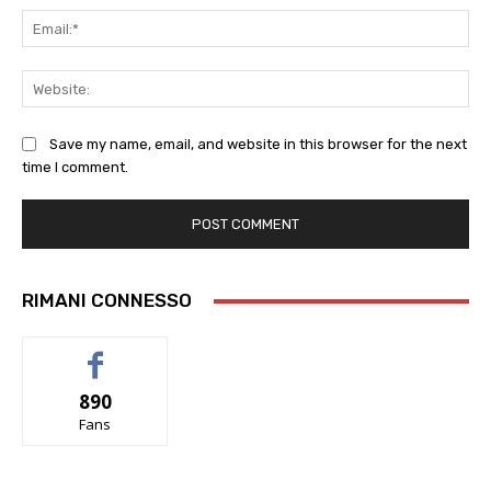
Ema
Web
Save my name, email, and website in this browser for the next
time I comment.
RIMANI CONNESSO
890
Fans