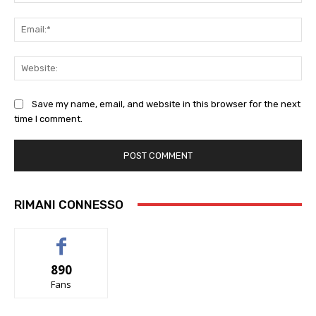
Ema
Web
Save my name, email, and website in this browser for the next
time I comment.
RIMANI CONNESSO
890
Fans