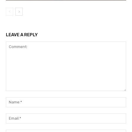
LEAVE A REPLY
Comment:
Na
Ema