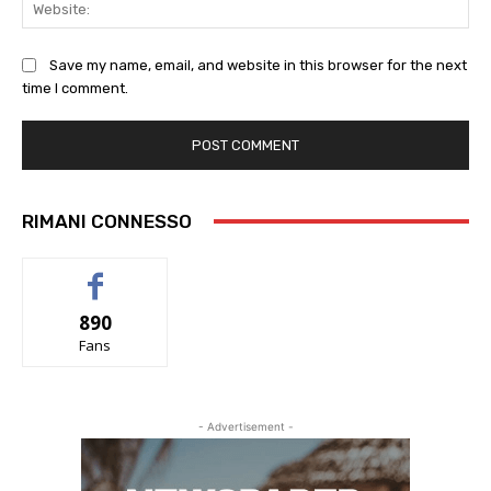
Web
Save my name, email, and website in this browser for the next
time I comment.
RIMANI CONNESSO
890
Fans
- Advertisement -