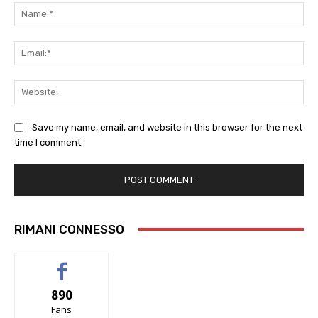
Na
Ema
Web
Save my name, email, and website in this browser for the next
time I comment.
RIMANI CONNESSO
890
Fans