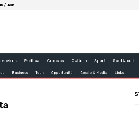
in / Join
onavirus
Politica
Cronaca
Cultura
Sport
Spettacoli
da
Business
Tech
Opportunità
Gossip & Media
Links
S
ta