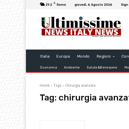
C
29.2
Rome
giovedì, 6 Agosto 2026
Sign 
Italia
Europa
Mondo
Regioni
Cor
Economia
Ambiente
Salute&Benessere
Mo
Home
Tags
Chirurgia avanzata
Tag:
chirurgia avanza