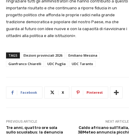
ringraziare tutti gli amministratori che hanno contribuito a questo
importante risultato e che continuano a riporre fiducia in un
progetto politico che affonda le proprie radici nella grande
tradizione democratica e popolare del nostro Paese, ma che
guarda al futuro con idee nuove e con la capacità di riavvicinare i
cittadini alla politica e alle istituzioni».
TAGS
Elezioni provinciali 2026
Emiliano Messina
Gianfranco Chiarelli
UDC Puglia
UDC Taranto
Facebook
X
Pinterest
PREVIOUS ARTICLE
NEXT ARTICLE
Tre anni, quattro ore sola
Caldo africano sull’Italia,
sullo scuolabus: la denuncia
3BMeteo annuncia picchi