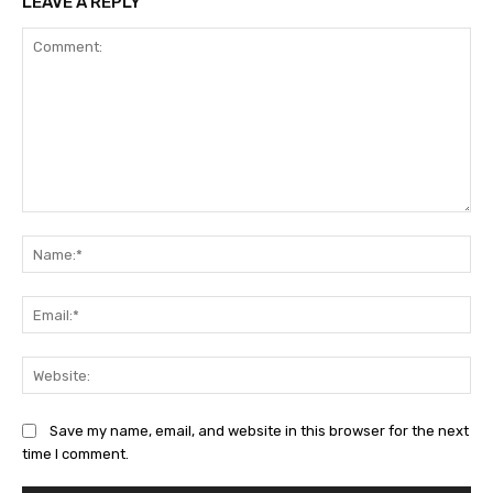
LEAVE A REPLY
Comment:
Na
Ema
Web
Save my name, email, and website in this browser for the next
time I comment.