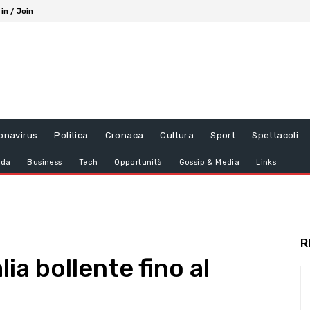
 in / Join
onavirus
Politica
Cronaca
Cultura
Sport
Spettacoli
da
Business
Tech
Opportunità
Gossip & Media
Links
R
lia bollente fino al