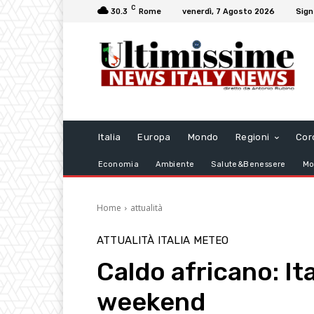
C
30.3
Rome
venerdì, 7 Agosto 2026
Sign
Italia
Europa
Mondo
Regioni
Cor
Economia
Ambiente
Salute&Benessere
Mo
Home
attualità
ATTUALITÀ
ITALIA
METEO
Caldo africano: Ita
weekend