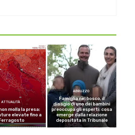
ABRUZZO
Famiglia nel bosco, il
ATTUALITÀ
disagio di uno dei bambini
 non molla la presa:
preoccupa gli esperti: cosa
ure elevate fino a
emerge dalla relazione
Ferragosto
depositata in Tribunale