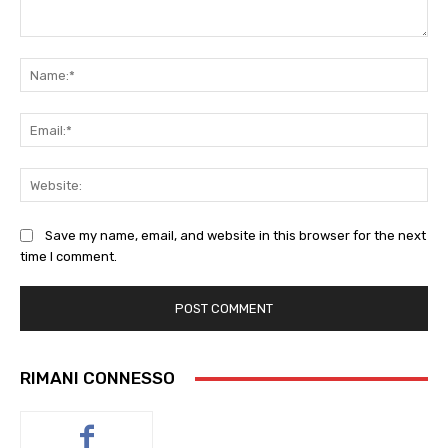
Comment:
Na
Ema
Web
Save my name, email, and website in this browser for the next
time I comment.
RIMANI CONNESSO