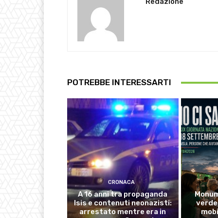
Redazione
POTREBBE INTERESSARTI
CRONACA
A 16 anni tra propaganda
Monume
Isis e contenuti neonazisti:
verde 
arrestato mentre era in
mobi