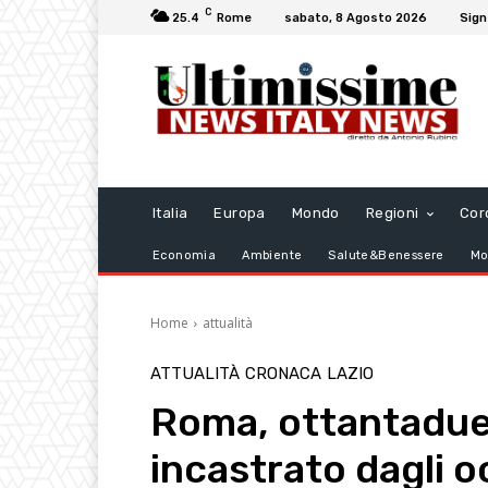
C
25.4
Rome
sabato, 8 Agosto 2026
Sign
Italia
Europa
Mondo
Regioni
Cor
Economia
Ambiente
Salute&Benessere
Mo
Home
attualità
ATTUALITÀ
CRONACA
LAZIO
Roma, ottantadue
incastrato dagli 