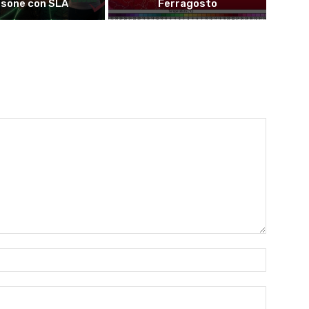
rsone con SLA
Ferragosto
Name:*
Email:*