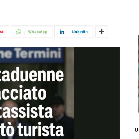
st
WhatsApp
Linkedin
U