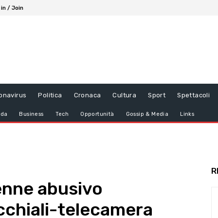
 in / Join
onavirus
Politica
Cronaca
Cultura
Sport
Spettacoli
da
Business
Tech
Opportunità
Gossip & Media
Links
R
nne abusivo
occhiali-telecamera