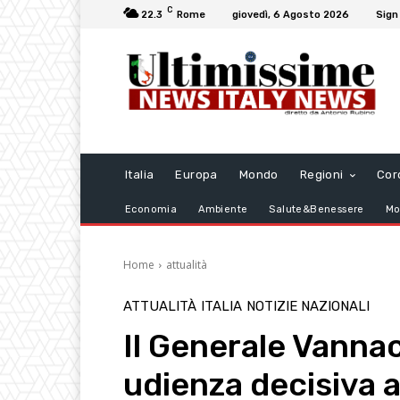
C
22.3
Rome
giovedì, 6 Agosto 2026
Sign 
Italia
Europa
Mondo
Regioni
Cor
Economia
Ambiente
Salute&Benessere
Mo
Home
attualità
ATTUALITÀ
ITALIA
NOTIZIE NAZIONALI
Il Generale Vannacc
udienza decisiva 