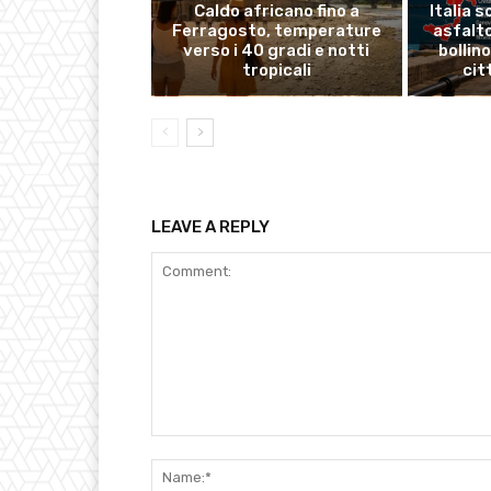
Caldo africano fino a
Italia s
Ferragosto, temperature
asfalto
verso i 40 gradi e notti
bollin
tropicali
cit
LEAVE A REPLY
Comment: