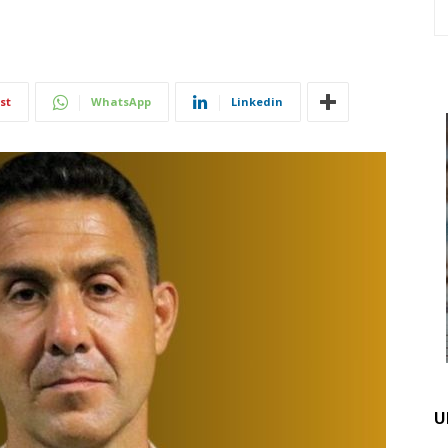
st
WhatsApp
Linkedin
U