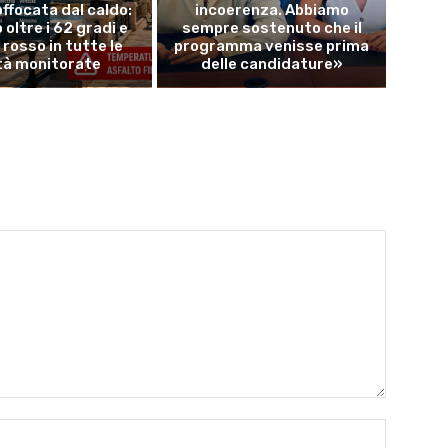
offocata dal caldo:
incoerenza. Abbiamo
 oltre i 62 gradi e
sempre sostenuto che il
o rosso in tutte le
programma venisse prima
tà monitorate
delle candidature»
Name:*