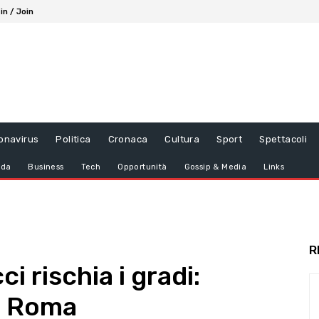
in / Join
onavirus
Politica
Cronaca
Cultura
Sport
Spettacoli
da
Business
Tech
Opportunità
Gossip & Media
Links
R
i rischia i gradi:
a Roma