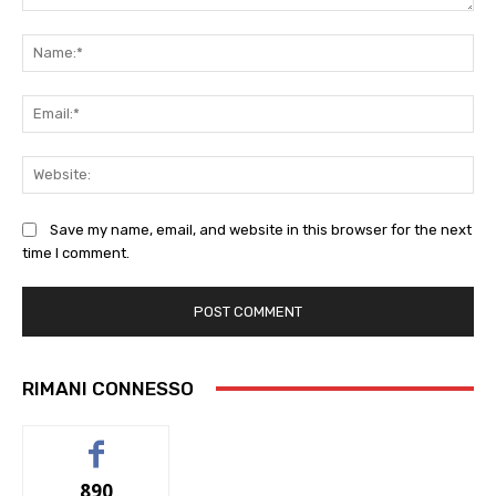
Comment:
Na
Ema
Web
Save my name, email, and website in this browser for the next
time I comment.
RIMANI CONNESSO
890