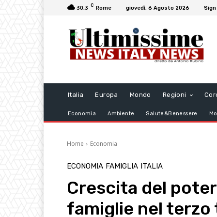
C
30.3
Rome
giovedì, 6 Agosto 2026
Sign 
Italia
Europa
Mondo
Regioni
Cor
Economia
Ambiente
Salute&Benessere
Mo
Home
Economia
ECONOMIA
FAMIGLIA
ITALIA
Crescita del poter
famiglie nel terzo