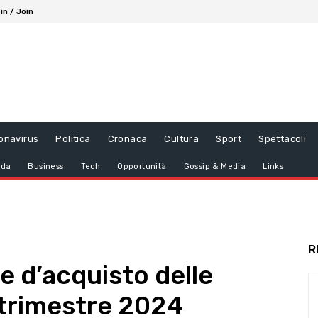
in / Join
onavirus
Politica
Cronaca
Cultura
Sport
Spettacoli
da
Business
Tech
Opportunità
Gossip & Media
Links
R
e d’acquisto delle
 trimestre 2024