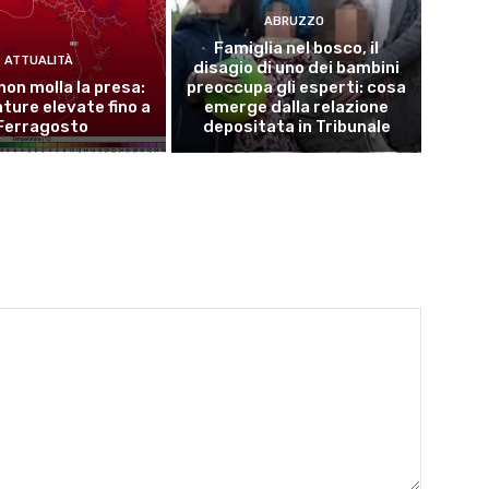
ABRUZZO
Famiglia nel bosco, il
ATTUALITÀ
disagio di uno dei bambini
 non molla la presa:
preoccupa gli esperti: cosa
ure elevate fino a
emerge dalla relazione
Ferragosto
depositata in Tribunale