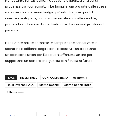
Nonostante l’entusiasmo, il Codacons evidenzia una certa
prudenza tra i consumatori. Le famiglie, già provate dalle spese
natalizie, destineranno budget più ridotti agli acquisti. I
commercianti, però, confidano in un rilancio delle vendite,
puntando sul fascino di una tradizione che coinvolge milioni di
persone.
Per evitare brutte sorprese, è sempre bene conservare lo
scontrino e diffidare degli sconti eccessivi. I saldi restano
un’occasione unica per fare buoni affari, ma anche per
supportare un settore che guarda con fiducia al futuro.
TAGS
Black Friday
CONFCOMMERCIO
economia
saldi invernali 2025
ultime notizie
Ultime notizie Italia
Ultimissime