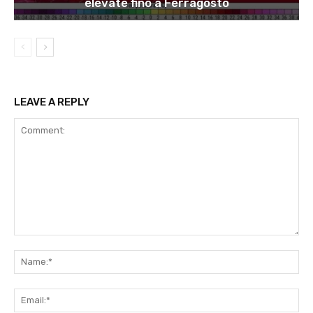
elevate fino a Ferragosto
LEAVE A REPLY
Comment:
Na
Ema