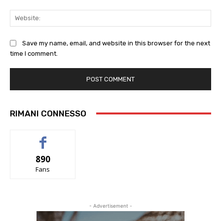
Web
Save my name, email, and website in this browser for the next
time I comment.
RIMANI CONNESSO
890
Fans
- Advertisement -