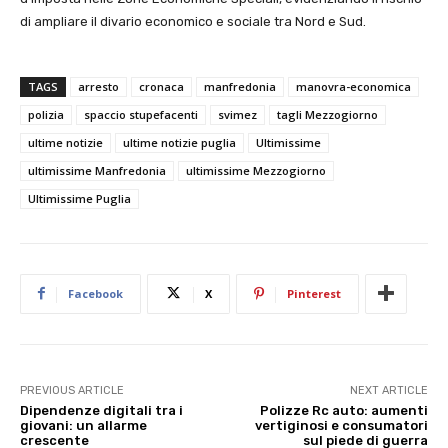
di ampliare il divario economico e sociale tra Nord e Sud.
TAGS
arresto
cronaca
manfredonia
manovra-economica
polizia
spaccio stupefacenti
svimez
tagli Mezzogiorno
ultime notizie
ultime notizie puglia
Ultimissime
ultimissime Manfredonia
ultimissime Mezzogiorno
Ultimissime Puglia
Facebook
X
Pinterest
PREVIOUS ARTICLE
NEXT ARTICLE
Dipendenze digitali tra i
Polizze Rc auto: aumenti
giovani: un allarme
vertiginosi e consumatori
crescente
sul piede di guerra