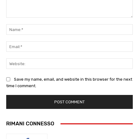
Comment:
Na
Ema
Web
Save my name, email, and website in this browser for the next
time I comment.
RIMANI CONNESSO