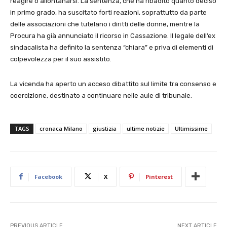
reagire o allontanarsi. La sentenza, che ha ribadito quanto deciso
in primo grado, ha suscitato forti reazioni, soprattutto da parte
delle associazioni che tutelano i diritti delle donne, mentre la
Procura ha già annunciato il ricorso in Cassazione. Il legale dell’ex
sindacalista ha definito la sentenza “chiara” e priva di elementi di
colpevolezza per il suo assistito.
La vicenda ha aperto un acceso dibattito sul limite tra consenso e
coercizione, destinato a continuare nelle aule di tribunale.
TAGS
cronaca Milano
giustizia
ultime notizie
Ultimissime
Facebook
X
Pinterest
PREVIOUS ARTICLE
NEXT ARTICLE