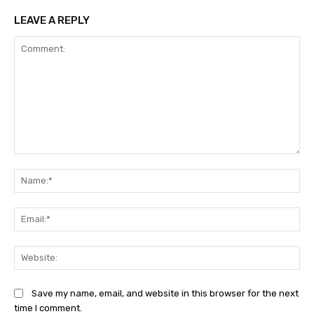
LEAVE A REPLY
Comment:
Na
Ema
Web
Save my name, email, and website in this browser for the next
time I comment.