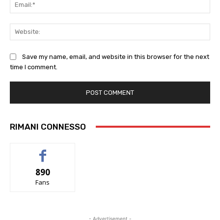
Ema
Web
Save my name, email, and website in this browser for the next
time I comment.
RIMANI CONNESSO
890
Fans
- Advertisement -