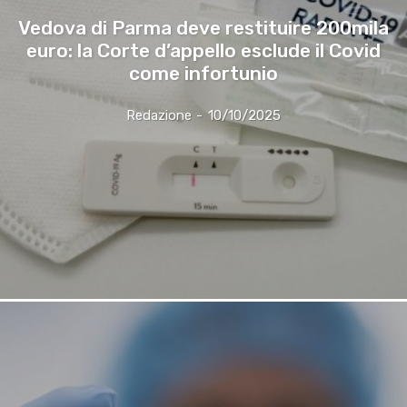
Vedova di Parma deve restituire 200mila
euro: la Corte d’appello esclude il Covid
come infortunio
Redazione
-
10/10/2025