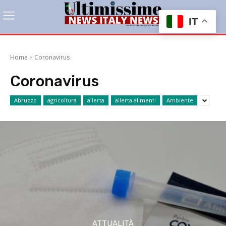
IT
Home
Coronavirus
Coronavirus
Abruzzo
agricoltura
allerta
allerta alimenti
Ambiente
ATTUALITÀ