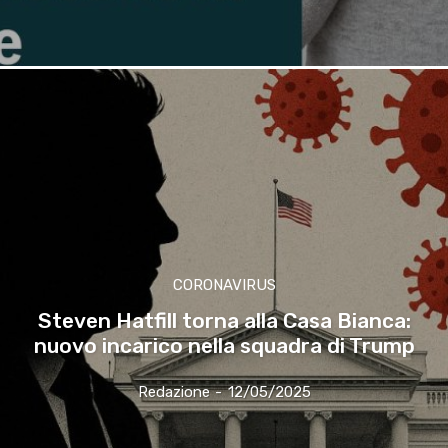
CORONAVIRUS
Steven Hatfill torna alla Casa Bianca:
nuovo incarico nella squadra di Trump
Redazione
-
12/05/2025