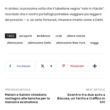
In sintesi, la prossima volta che il tabellone segna “volo in ritardo”,
ricordate che il vostro portafogli potrebbe viaggiare più leggero
del previsto — o, se siete fortunati, rimanere intatto come a Delhi.
TAGS
aeroporti
AirAdvisor
costi
ultime notizie
Ultimissime
ultimissime Delhi
ultimissime New York
viaggi
Facebook
X
Pinterest
PREVIOUS ARTICLE
NEXT ARTICLE
Meloni e Salvini chiedono
Scontro tra due auto a
sostegno alle banche per la
Boccea, un ferito e traffico in
manovra economica
tilt