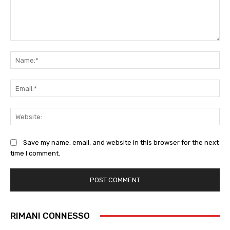
Comment:
Na
Ema
Web
Save my name, email, and website in this browser for the next
time I comment.
RIMANI CONNESSO