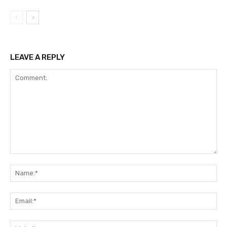
LEAVE A REPLY
Comment:
Na
Ema
Web