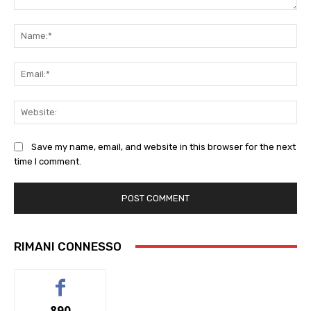
Comment:
Na
Ema
Web
Save my name, email, and website in this browser for the next
time I comment.
RIMANI CONNESSO
890