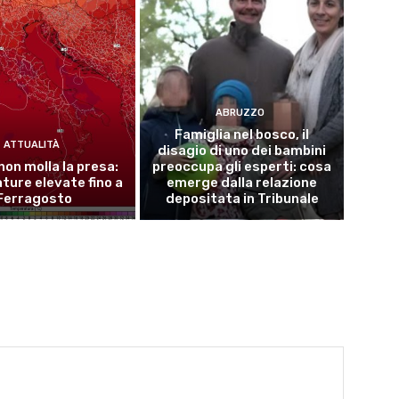
ABRUZZO
Famiglia nel bosco, il
ATTUALITÀ
disagio di uno dei bambini
 non molla la presa:
preoccupa gli esperti: cosa
ure elevate fino a
emerge dalla relazione
Ferragosto
depositata in Tribunale