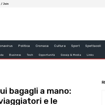
 / Join
onavirus
Politica
Cronaca
Cultura
Sport
Spettacoli
da
Business
Tech
Opportunità
Gossip & Media
Links
R
ui bagagli a mano:
viaggiatori e le