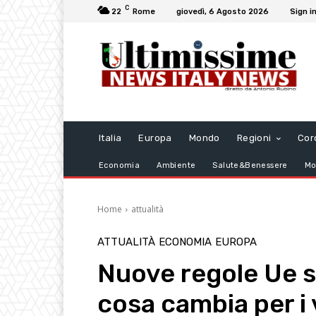
C
22
Rome
giovedì, 6 Agosto 2026
Sign in
Italia
Europa
Mondo
Regioni
Cor
Economia
Ambiente
Salute&Benessere
Mo
Home
attualità
ATTUALITÀ
ECONOMIA
EUROPA
Nuove regole Ue s
cosa cambia per i 