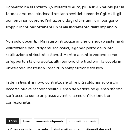
Il governo ha stanziato 3,2 miliardi di euro, più altri 43 milioni per la
formazione, ma i sindacati restano scettici: secondo Cgil e Uil, gli
aumenti non coprono l’inflazione degli ultimi anni e impongono
troppi vincoli per ottenere un reale incremento dello stipendio.
Non solo docenti: il Ministero introduce anche un nuovo sistema di
valutazione per i dirigenti scolastici, legando parte della loro
retribuzione ai risultati ottenuti. Mentre alcuni lo vedono come
un’opportunità di crescita, altri temono che trasformi la scuola in
un’azienda, mettendo i presidi in competizione tra loro.
In definitiva, il rinnovo contrattuale offre più soldi, ma solo a chi
accetta nuove responsabilità. Resta da vedere se questa riforma
sarà accolta come un passo avanti o come un’illusione ben
confezionata.
TAGS
Aran
aumenti stipendi
contratto docenti
riforma scuola
scuola
sindacati scuola
stipendi docenti