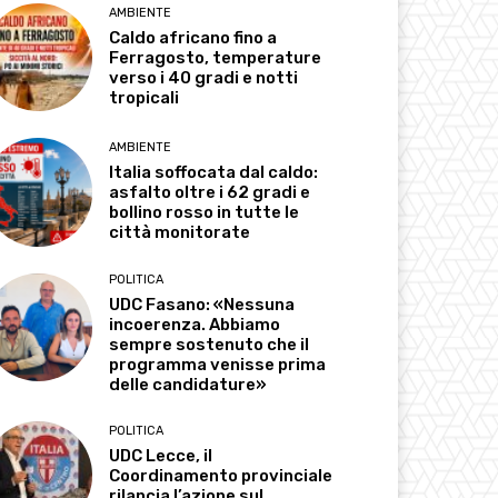
AMBIENTE
Caldo africano fino a
Ferragosto, temperature
verso i 40 gradi e notti
tropicali
AMBIENTE
Italia soffocata dal caldo:
asfalto oltre i 62 gradi e
bollino rosso in tutte le
città monitorate
POLITICA
UDC Fasano: «Nessuna
incoerenza. Abbiamo
sempre sostenuto che il
programma venisse prima
delle candidature»
POLITICA
UDC Lecce, il
Coordinamento provinciale
rilancia l’azione sul