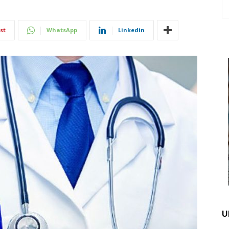
st
WhatsApp
Linkedin
U