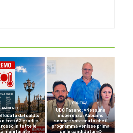
POLITICA
AMBIENTE
UDC Fasano: «Nessuna
offocata dal caldo:
incoerenza. Abbiamo
 oltre i 62 gradi e
sempre sostenuto che il
o rosso in tutte le
programma venisse prima
tà monitorate
delle candidature»