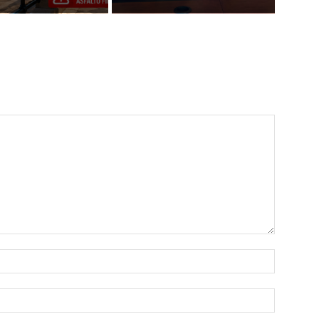
Name:*
Email:*