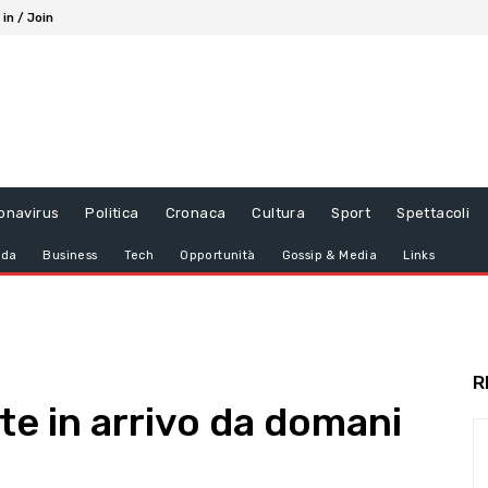
 in / Join
onavirus
Politica
Cronaca
Cultura
Sport
Spettacoli
da
Business
Tech
Opportunità
Gossip & Media
Links
R
te in arrivo da domani