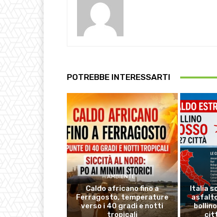
POTREBBE INTERESSARTI
AMBIENTE
Caldo africano fino a
Italia s
Ferragosto, temperature
asfalto
verso i 40 gradi e notti
bollin
tropicali
cit