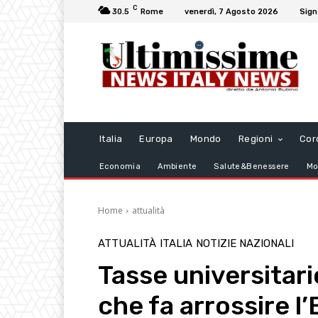
C
30.5
Rome
venerdì, 7 Agosto 2026
Sign
Italia
Europa
Mondo
Regioni
Cor
Economia
Ambiente
Salute&Benessere
Mo
Home
attualità
ATTUALITÀ
ITALIA
NOTIZIE NAZIONALI
Tasse universitari
che fa arrossire l