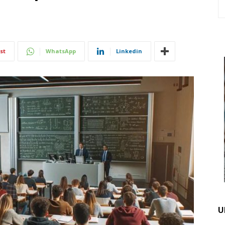
st
WhatsApp
Linkedin
U