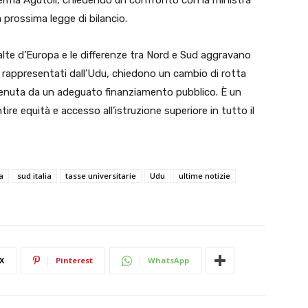
fferma Agutoli, chiedendo un confronto con la ministra
a prossima legge di bilancio.
ù alte d’Europa e le differenze tra Nord e Sud aggravano
ni, rappresentati dall’Udu, chiedono un cambio di rotta
ostenuta da un adeguato finanziamento pubblico. È un
re equità e accesso all’istruzione superiore in tutto il
a
sud italia
tasse universitarie
Udu
ultime notizie
X
Pinterest
WhatsApp