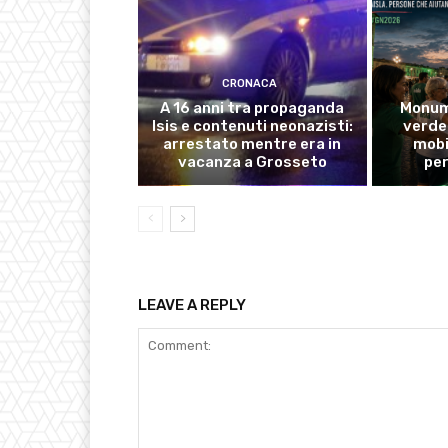
CRONACA
A 16 anni tra propaganda
Monume
Isis e contenuti neonazisti:
verde 
arrestato mentre era in
mobi
vacanza a Grosseto
pe
LEAVE A REPLY