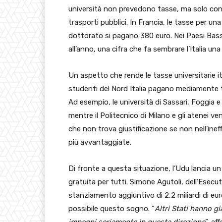
università non prevedono tasse, ma solo cont
trasporti pubblici. In Francia, le tasse per un
dottorato si pagano 380 euro. Nei Paesi Bassi
all’anno, una cifra che fa sembrare l’Italia un
Un aspetto che rende le tasse universitarie ita
studenti del Nord Italia pagano mediamente tre
Ad esempio, le università di Sassari, Foggia 
mentre il Politecnico di Milano e gli atenei v
che non trova giustificazione se non nell’inef
più avvantaggiate.
Di fronte a questa situazione, l’Udu lancia un 
gratuita per tutti. Simone Agutoli, dell’Esec
stanziamento aggiuntivo di 2,2 miliardi di euro
possibile questo sogno. “
Altri Stati hanno gi