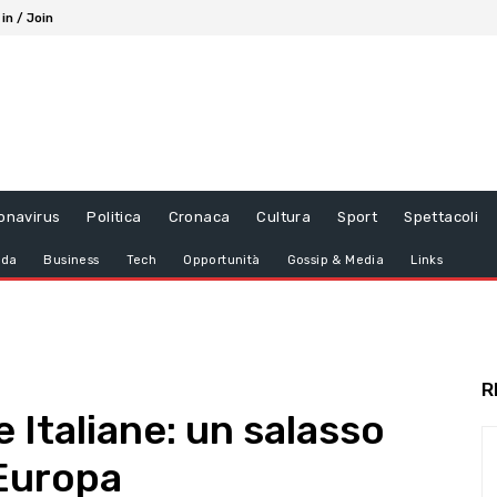
 in / Join
onavirus
Politica
Cronaca
Cultura
Sport
Spettacoli
da
Business
Tech
Opportunità
Gossip & Media
Links
R
e Italiane: un salasso
’Europa