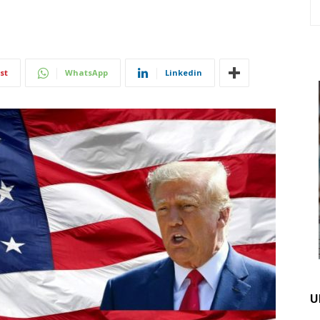
st
WhatsApp
Linkedin
U