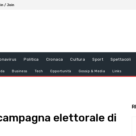
in / Join
onavirus
Politica
Cronaca
Cultura
Sport
Spettacoli
da
Business
Tech
Opportunità
Gossip & Media
Links
R
 campagna elettorale di