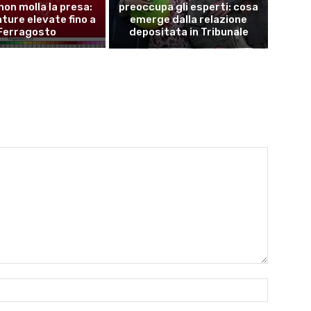
 non molla la presa:
preoccupa gli esperti: cosa
ure elevate fino a
emerge dalla relazione
Ferragosto
depositata in Tribunale
Name:*