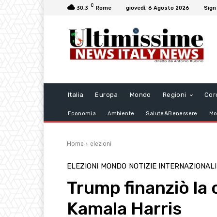
C
30.3
Rome
giovedì, 6 Agosto 2026
Sign 
Italia
Europa
Mondo
Regioni
Cor
Economia
Ambiente
Salute&Benessere
Mo
Home
elezioni
ELEZIONI
MONDO
NOTIZIE INTERNAZIONALI
Trump finanziò la
Kamala Harris