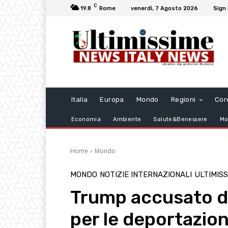
C
19.8
Rome
venerdì, 7 Agosto 2026
Sign 
Italia
Europa
Mondo
Regioni
Cor
Economia
Ambiente
Salute&Benessere
Mo
Home
Mondo
MONDO
NOTIZIE INTERNAZIONALI
ULTIMIS
Trump accusato di
per le deportazion