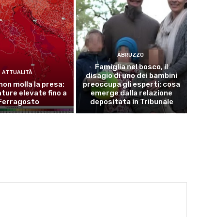
ABRUZZO
Famiglia nel bosco, il
ATTUALITÀ
disagio di uno dei bambini
 non molla la presa:
preoccupa gli esperti: cosa
ure elevate fino a
emerge dalla relazione
Ferragosto
depositata in Tribunale