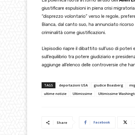
La polemica ruota attorno all’uso dell’
Alien 
giustificare espulsioni in piena crisi migrat
“disprezzo volontario” verso le regole, prefere
Bianca, dal canto suo, ha annunciato ricorso 
criminalità come giustificazioni.
L’episodio riapre il dibattito sull’uso di poter
sull’equilibrio tra potere giudiziario e presidenz
aggiunge all’elenco delle controversie che ha
TAGS
deportazioni USA
giudice Boasberg
mig
ultime notizie
Ultimissime
Ultimissime Washingt
Facebook
Share