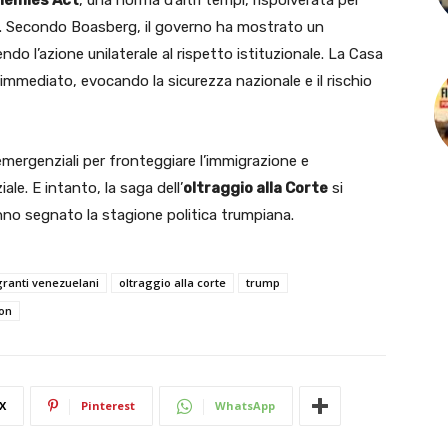
Enemies Act
, una norma d’altri tempi, rispolverata per
oria. Secondo Boasberg, il governo ha mostrato un
ndo l’azione unilaterale al rispetto istituzionale. La Casa
immediato, evocando la sicurezza nazionale e il rischio
i emergenziali per fronteggiare l’immigrazione e
iale. E intanto, la saga dell’
oltraggio alla Corte
si
nno segnato la stagione politica trumpiana.
ranti venezuelani
oltraggio alla corte
trump
on
X
Pinterest
WhatsApp