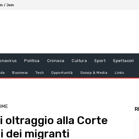
in / Join
onavirus
Politica
Cronaca
Cultura
Sport
Spettacoli
da
Business
Tech
Opportunità
Gossip & Media
Links
SIME
R
 oltraggio alla Corte
i dei migranti