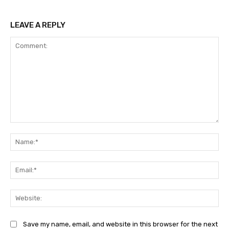
LEAVE A REPLY
Comment:
Na
Ema
Web
Save my name, email, and website in this browser for the next