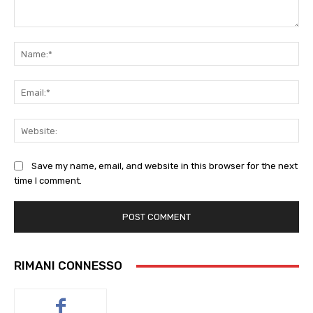
Comment:
Na
Ema
Web
Save my name, email, and website in this browser for the next
time I comment.
RIMANI CONNESSO