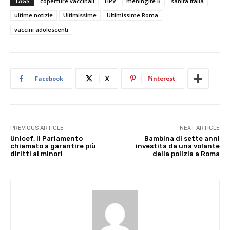
TAGS
coperture vaccinali
HPV
meningite B
sanità Italia
ultime notizie
Ultimissime
Ultimissime Roma
vaccini adolescenti
Facebook
X
Pinterest
PREVIOUS ARTICLE
NEXT ARTICLE
Unicef, il Parlamento
Bambina di sette anni
chiamato a garantire più
investita da una volante
diritti ai minori
della polizia a Roma