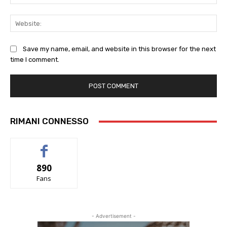
Web
Save my name, email, and website in this browser for the next
time I comment.
RIMANI CONNESSO
890
Fans
- Advertisement -