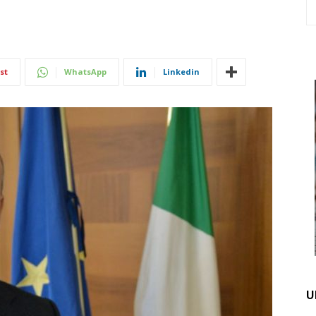
st
WhatsApp
Linkedin
U