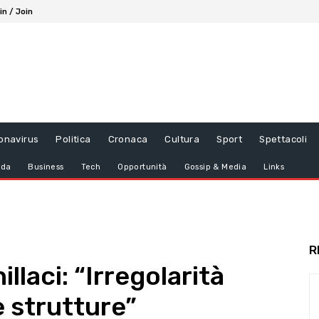
in / Join
onavirus
Politica
Cronaca
Cultura
Sport
Spettacoli
da
Business
Tech
Opportunità
Gossip & Media
Links
R
illaci: “Irregolarità
e strutture”