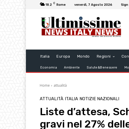
C
18.2
Rome
venerdì, 7 Agosto 2026
Sign 
Italia
Europa
Mondo
Regioni
Cor
Economia
Ambiente
Salute&Benessere
Mo
Home
attualità
ATTUALITÀ
ITALIA
NOTIZIE NAZIONALI
Liste d’attesa, Sch
gravi nel 27% dell