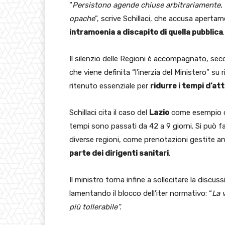
“
Persistono agende chiuse arbitrariamente, 
opache
”, scrive Schillaci, che accusa aperta
intramoenia a discapito di quella pubblica
.
Il silenzio delle Regioni è accompagnato, se
che viene definita “l’inerzia del Ministero” su
ritenuto essenziale per
ridurre i tempi d’att
Schillaci cita il caso del
Lazio
come esempio di
tempi sono passati da 42 a 9 giorni. Si può fa
diverse regioni, come prenotazioni gestite 
parte dei dirigenti sanitari
.
Il ministro torna infine a sollecitare la discus
lamentando il blocco dell’iter normativo: “
La 
più tollerabile”.