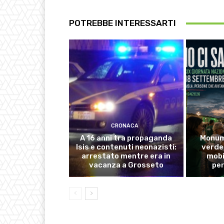
POTREBBE INTERESSARTI
CRONACA
A 16 anni tra propaganda
Monume
Isis e contenuti neonazisti:
verde 
arrestato mentre era in
mobi
vacanza a Grosseto
pe