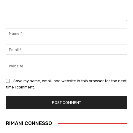
Comment:
Na
Ema
Web
Save my name, email, and website in this browser for the next
time I comment.
RIMANI CONNESSO