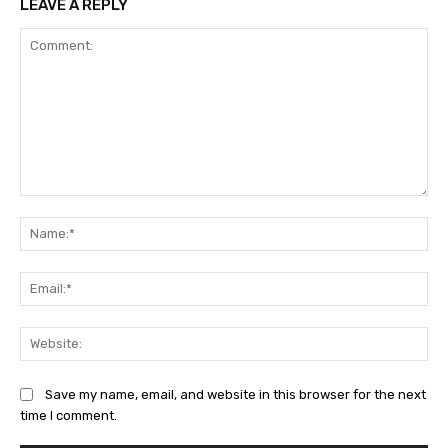
LEAVE A REPLY
Comment:
Na
Ema
Web
Save my name, email, and website in this browser for the next
time I comment.