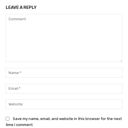
LEAVE A REPLY
Comment:
Na
Ema
Web
Save my name, email, and website in this browser for the next
time I comment.