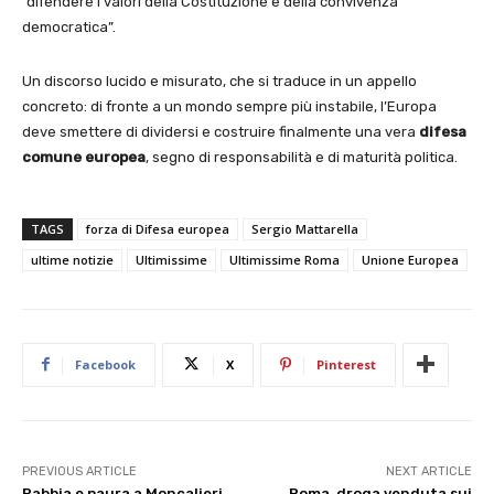
“difendere i valori della Costituzione e della convivenza
democratica”.
Un discorso lucido e misurato, che si traduce in un appello
concreto: di fronte a un mondo sempre più instabile, l’Europa
deve smettere di dividersi e costruire finalmente una vera
difesa
comune europea
, segno di responsabilità e di maturità politica.
TAGS
forza di Difesa europea
Sergio Mattarella
ultime notizie
Ultimissime
Ultimissime Roma
Unione Europea
Facebook
X
Pinterest
PREVIOUS ARTICLE
NEXT ARTICLE
Rabbia e paura a Moncalieri
Roma, droga venduta sui