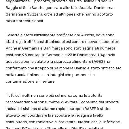
segnalazione. Il prodotto, prodotto da Orto Bellina Srl per OP
Raggio di Sole Sac, ha generato allerta in Austria, Danimarca,
Germania e Svizzera, oltre ad altri paesi che hanno adottato
misure precauzionali.
L’allerta è stata inizialmente notificata dall’Austria, dove sono
stati registrati 16 casi di salmonellosi con tre ricoveri ospedalieri.
Anche in Germania e Danimarca sono stati segnalati numerosi
casi, con 98 contagi in Germania e 23 in Danimarca. L’Agenzia
austriaca per la salute e la sicurezza alimentare (AGES) ha
confermato che il ceppo di Salmonella Umbilo è stato rintracciato
nella rucola italiana, con indagini che puntano alla
contaminazione alimentare.
I lotti coinvolti non sono più sul mercato, ma le autorità
raccomandano ai consumatori di evitare il consumo dei prodotti
indicati. Il sistema di allarme rapido europeo RASFF è stato
attivato per coordinare la risposta e le indagini a livello
comunitario, con l’obiettivo di prevenire ulteriori casi di infezione.
Giovanni D’Agata dello “Sportello dei Diritti” consiglia ai