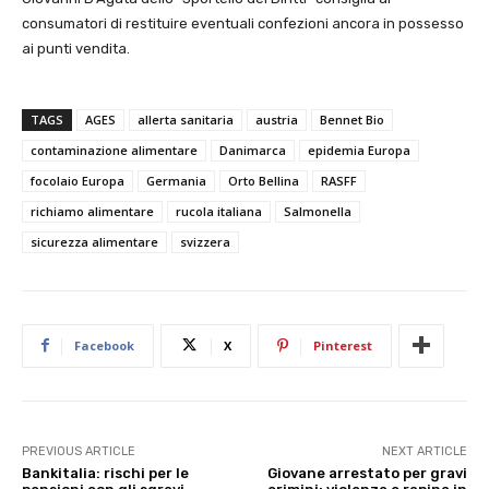
consumatori di restituire eventuali confezioni ancora in possesso
ai punti vendita.
TAGS
AGES
allerta sanitaria
austria
Bennet Bio
contaminazione alimentare
Danimarca
epidemia Europa
focolaio Europa
Germania
Orto Bellina
RASFF
richiamo alimentare
rucola italiana
Salmonella
sicurezza alimentare
svizzera
Facebook
X
Pinterest
PREVIOUS ARTICLE
NEXT ARTICLE
Bankitalia: rischi per le
Giovane arrestato per gravi