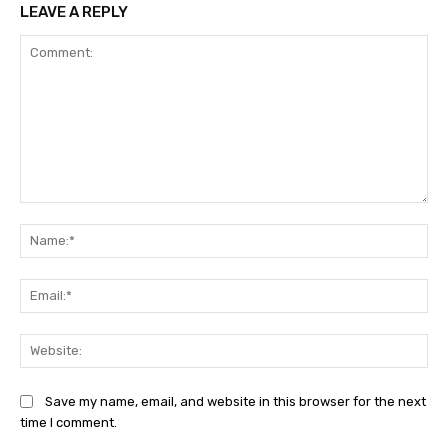
LEAVE A REPLY
Comment:
Na
Ema
Web
Save my name, email, and website in this browser for the next
time I comment.