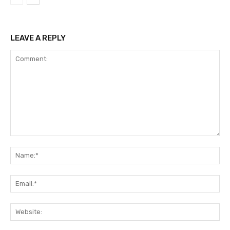
LEAVE A REPLY
Comment:
Na
Ema
Web