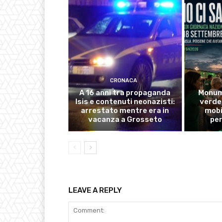
CRONACA
A 16 anni tra propaganda
Monume
Isis e contenuti neonazisti:
verde 
arrestato mentre era in
mobi
vacanza a Grosseto
pe
LEAVE A REPLY