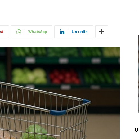
st
WhatsApp
Linkedin
U