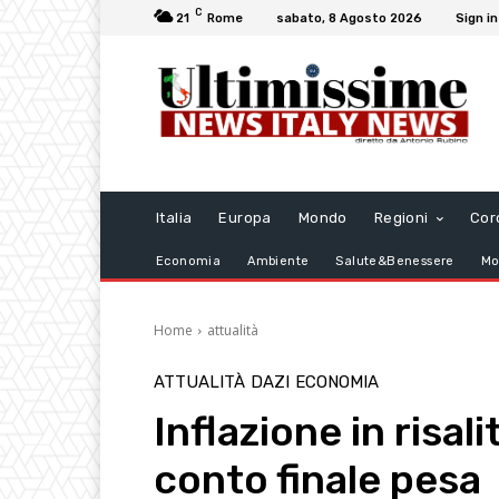
C
21
Rome
sabato, 8 Agosto 2026
Sign in
Italia
Europa
Mondo
Regioni
Cor
Economia
Ambiente
Salute&Benessere
Mo
Home
attualità
ATTUALITÀ
DAZI
ECONOMIA
Inflazione in risali
conto finale pesa