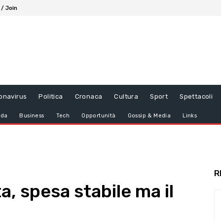
 / Join
onavirus
Politica
Cronaca
Cultura
Sport
Spettacoli
da
Business
Tech
Opportunità
Gossip & Media
Links
R
ta, spesa stabile ma il