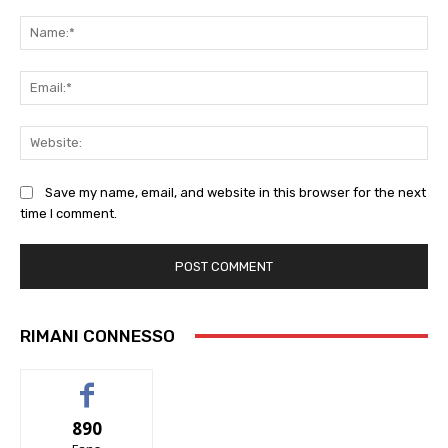
Comment:
Na
Ema
Web
Save my name, email, and website in this browser for the next
time I comment.
RIMANI CONNESSO
890