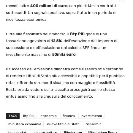
raccolti oltre
400 milioni di euro
, con più di 14mila contratti
sottoscritti. Un segnale positivo, soprattutto in un periodo di
incertezza economica.
Oltre alla flessibilità del rimborso, il
Btp Più
gode di una
tassazione agevolata al
12,5%
, dell’esenzione dall’imposta di
successione e dell’esclusione dal calcolo ISEE fino a un
investimento massimo di
50mila euro
.
Il successo dell’emissione dimostra come il Tesoro stia cercando
di rendere i titoli di Stato più accessibili e appetibili per il pubblico
retail, offrendo strumenti sicuri ma con maggiore flessibilità.
Resta ora da vedere se la raccolta proseguirà con lo stesso
entusiasmo fino alla chiusura del collocamento.
TAGS
Btp Più
economia
finanza
investimento
ministero economia
nuovo titolo di stato
risparmio
titoli di stato
ultime notizie
Ultimissime
Ultimissime Roma