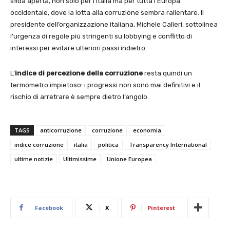
sfida aperta, non solo per l’Italia ma per tutta l’Europa
occidentale, dove la lotta alla corruzione sembra rallentare. Il
presidente dell’organizzazione italiana, Michele Calleri, sottolinea
l’urgenza di regole più stringenti su lobbying e conflitto di
interessi per evitare ulteriori passi indietro.
L’
indice di percezione della corruzione
resta quindi un
termometro impietoso: i progressi non sono mai definitivi e il
rischio di arretrare è sempre dietro l’angolo.
TAGS
anticorruzione
corruzione
economia
indice corruzione
italia
politica
Transparency International
ultime notizie
Ultimissime
Unione Europea
Facebook
X
Pinterest