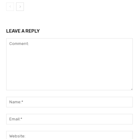
LEAVE A REPLY
Comment:
Na
Ema
Web